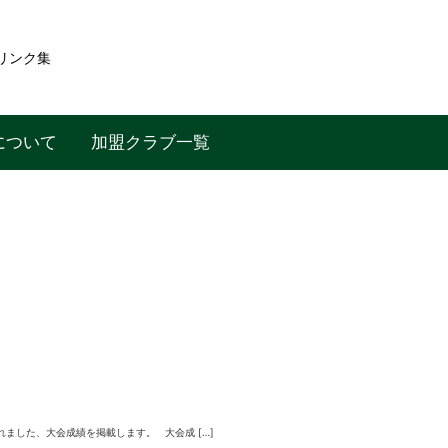
リンク集
について
加盟クラブ一覧
れました、大会成績を掲載します。 大会成 […]