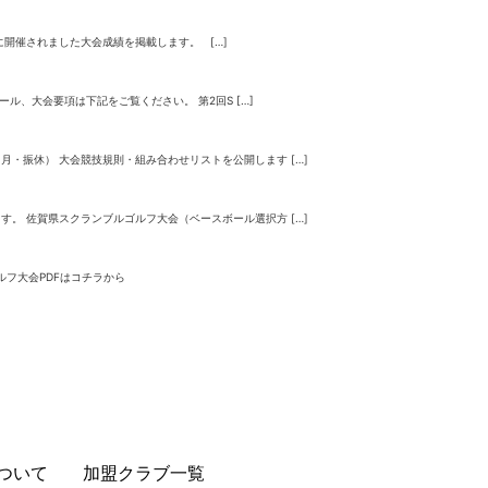
に開催されました大会成績を掲載します。 […]
ル、大会要項は下記をご覧ください。 第2回S […]
・振休） 大会競技規則・組み合わせリストを公開します […]
。 佐賀県スクランブルゴルフ大会（ベースボール選択方 […]
ルフ大会PDFはコチラから
ついて
加盟クラブ一覧